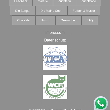
Feedback
Galerie
Züchterin
Zuchtstätte
Die Bengal
Die Maine Coon
Farben & Muster
Charakter
Umzug
Gesundheit
FAQ
Impressum
Datenschutz